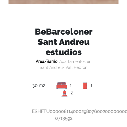
BeBarceloner
Sant Andreu
estudios
Área/Barrio
: Apartamentos en
Sant Andreu- Vall Hebron
30 m2
1
1
2
ESHFTU0000081140002980760020000000
0713592