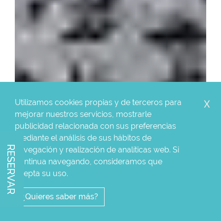
Utilizamos cookies propias y de terceros para
X
mejorar nuestros servicios, mostrarle
publicidad relacionada con sus preferencias
mediante el análisis de sus hábitos de
RESERVAR
navegación y realización de analíticas web. Si
continua navegando, consideramos que
BEBARCELONER
acepta su uso.
ALQUILER DE
¿Quieres saber más?
APARTAMENTOS